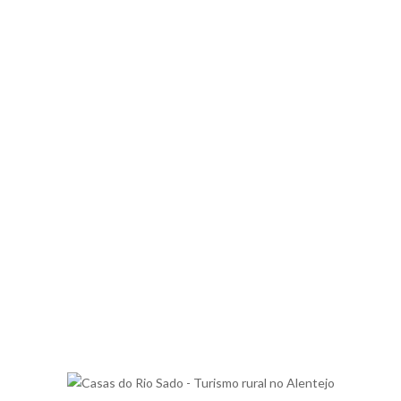
ACORDAR COM
O “SILÊNCIO” DA
NATUREZA E
PREGUIÇAR NO